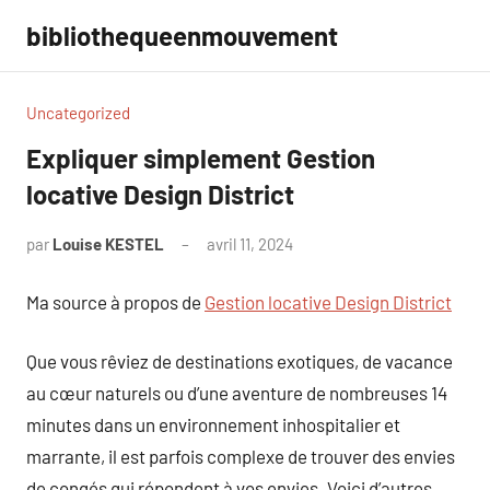
Aller
bibliothequeenmouvement
au
contenu
Uncategorized
Expliquer simplement Gestion
locative Design District
par
Louise KESTEL
avril 11, 2024
Aucun
commentaire
Ma source à propos de
Gestion locative Design District
Que vous rêviez de destinations exotiques, de vacance
au cœur naturels ou d’une aventure de nombreuses 14
minutes dans un environnement inhospitalier et
marrante, il est parfois complexe de trouver des envies
de congés qui répondent à vos envies. Voici d’autres