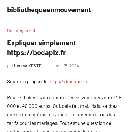
Aller
bibliothequeenmouvement
au
contenu
Uncategorized
Expliquer simplement
https://bodapix.fr
par
Louise KESTEL
mai 15, 2024
Aucun
commentaire
Source à propos de
https://bodapix.fr
Pour 140 clients, on compte, tenez-vous bien, entre 28
000 et 40 000 euros. Oui, cela fait mal. Mais, sachez
que ce n’est qu’une moyenne. On rencontre tous les
tarifs pour les mariages. Tout est une question de
action, après. il vous faut posséder lister les