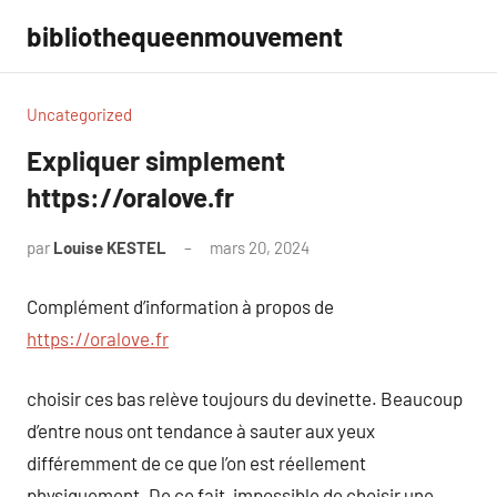
Aller
bibliothequeenmouvement
au
contenu
Uncategorized
Expliquer simplement
https://oralove.fr
par
Louise KESTEL
mars 20, 2024
Aucun
commentaire
Complément d’information à propos de
https://oralove.fr
choisir ces bas relève toujours du devinette. Beaucoup
d’entre nous ont tendance à sauter aux yeux
différemment de ce que l’on est réellement
physiquement. De ce fait, impossible de choisir une