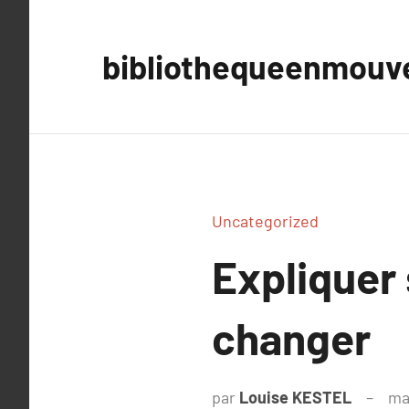
Aller
au
bibliothequeenmou
contenu
Uncategorized
Expliquer
changer
par
Louise KESTEL
ma