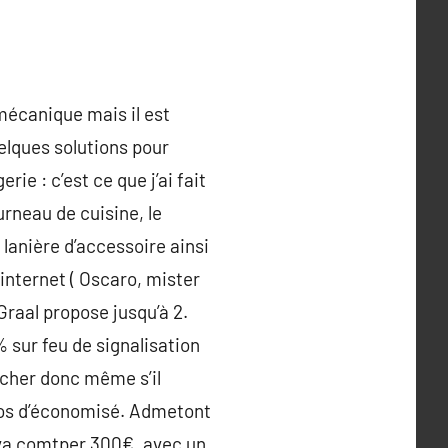
 mécanique mais il est
elques solutions pour
e : c’est ce que j’ai fait
ourneau de cuisine, le
a lanière d’accessoire ainsi
 internet ( Oscaro, mister
raal propose jusqu’à 2.
 sur feu de signalisation
 cher donc même s’il
uros d’économisé. Admetont
 va comtper 300€, avec un