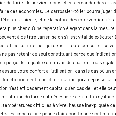
er de tarifs de service moins cher, demander des devis
aire des économies. Le carrossier-tôlier pourra juger d
l’état du véhicule, et de la nature des interventions à f
tera plus cher qu’une réparation élégant dans la mesure
peuvent à ce titre varier, selon s’il est vital de exécute
les offres sur internet qui défient toute concurrence vo
ne pas retenir ce seul constituant parce que indication 
un perçu de la qualité du travail du charron, mais égal
assure votre confort à l’utilisation. dans le cas où un en
e fonctionnement, une climatisation qui a dépassé sa lo
ion n’est efficacement capital qu’en cas de , et elle peu
imentation du force est nécessaire dès la d’un dysfon
e, températures difficiles à vivre, hausse inexpliquée 
etc. les signes d’une panne d’air conditionné sont multip