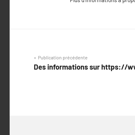
Navigation
Publication précédente
Des informations sur https://w
de
l’article