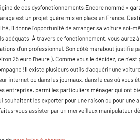
’origine de ces dysfonctionnements.Encore nommé « gara
 garage est un projet guère mis en place en France. Dest
ité, il donne l’opportunité de arranger sa voiture soi-m
ils adéquats. À travers ce fonctionnement, vous aurez à c
tions d’un professionnel. Son côté marabout justifie p
nviron 25 euro l’heure ). Comme vous le décidez, ce n’es
mpagne !Il existe plusieurs outils d’acquérir une voitur
sur internet ou dans les journaux. dans le cas où vous ê
s entreprise. parmi les particuliers ménager qui ont bi
 souhaitent les exporter pour une raison ou pour une aut
ites-vous assister par un merveilleux manipulateur dès
pos de
pare brise à changer