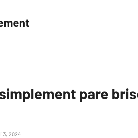
vement
 simplement pare bris
i 3, 2024
Aucun