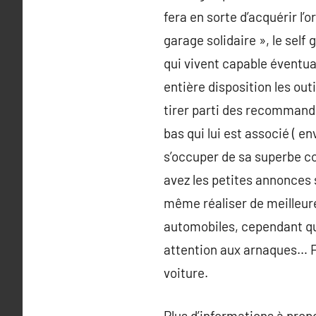
fera en sorte d’acquérir l
garage solidaire », le self
qui vivent capable éventual
entière disposition les out
tirer parti des recommanda
bas qui lui est associé ( e
s’occuper de sa superbe co
avez les petites annonces 
même réaliser de meilleure
automobiles, cependant qui
attention aux arnaques… Fa
voiture.
Plus d’informations à pro