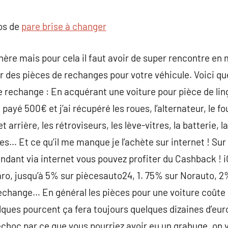
commentaire
pos de
pare brise à changer
chère mais pour cela il faut avoir de super rencontre en
r des pièces de rechanges pour votre véhicule. Voici qu
echange : En acquérant une voiture pour pièce de lingeri
ai payé 500€ et j’ai récupéré les roues, l’alternateur, le f
 arrière, les rétroviseurs, les lève-vitres, la batterie, l
es… Et ce qu’il me manque je l’achète sur internet ! Sur
dant via internet vous pouvez profiter du Cashback ! iG
, jusqu’à 5% sur piècesauto24, 1. 75% sur Norauto, 2%
echange… En général les pièces pour une voiture coûte
lques pourcent ça fera toujours quelques dizaines d’e
-choc par ce que vous pourriez avoir eu un grabuge, on