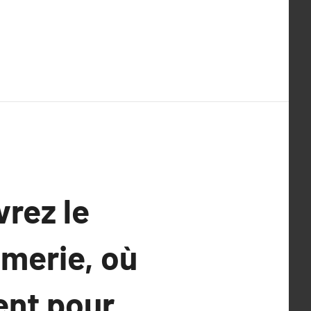
vrez le
merie, où
ent pour