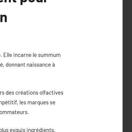
in
ie. Elle incarne le summum
uté, donnant naissance à
rs des créations olfactives
pétitif, les marques se
nsommateurs.
plus exquis ingrédients.