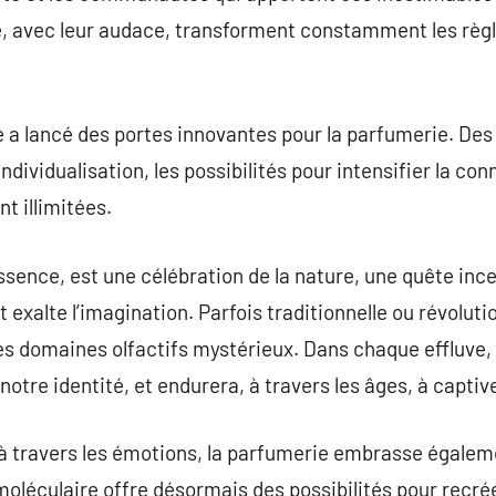
, avec leur audace, transforment constamment les règle
le a lancé des portes innovantes pour la parfumerie. Des
ndividualisation, les possibilités pour intensifier la con
t illimitées.
sence, est une célébration de la nature, une quête inc
 et exalte l’imagination. Parfois traditionnelle ou révol
s domaines olfactifs mystérieux. Dans chaque effluve, 
notre identité, et endurera, à travers les âges, à capti
à travers les émotions, la parfumerie embrasse égaleme
moléculaire offre désormais des possibilités pour recré