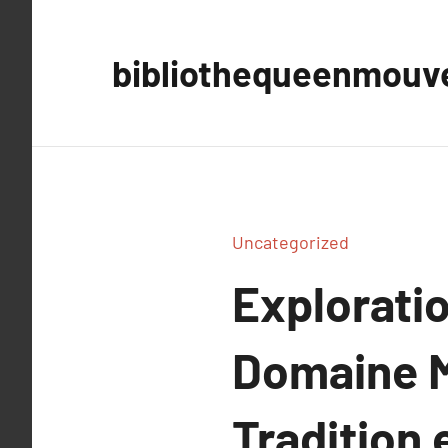
Aller
au
bibliothequeenmou
contenu
Uncategorized
Exploratio
Domaine M
Tradition 