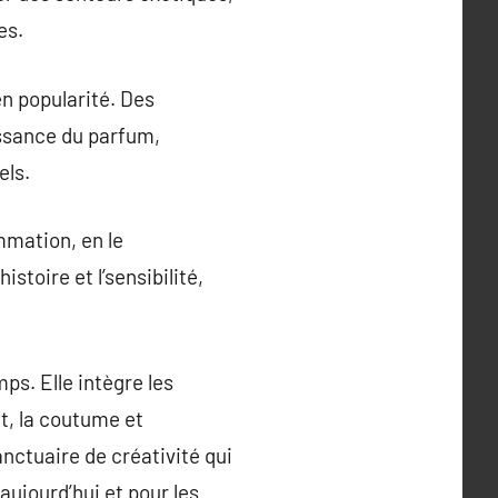
es.
en popularité. Des
ssance du parfum,
els.
mmation, en le
stoire et l’sensibilité,
ps. Elle intègre les
nt, la coutume et
nctuaire de créativité qui
aujourd’hui et pour les