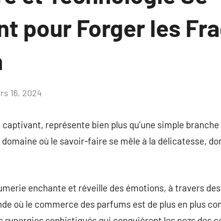
nt pour Forger les Fr
n
rs 16, 2024
Aucun
commentaire
captivant, représente bien plus qu’une simple branche d’
un domaine où le savoir-faire se mêle à la délicatesse, d
fumerie enchante et réveille des émotions, à travers de
nde où le commerce des parfums est de plus en plus com
es synergies sophistiqués qui conquièrent les nezs des