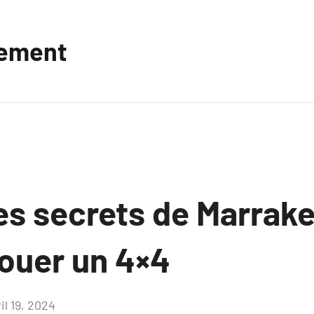
vement
es secrets de Marrake
louer un 4×4
il 19, 2024
Aucun