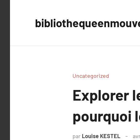
Aller
au
bibliothequeenmou
contenu
Uncategorized
Explorer l
pourquoi 
par
Louise KESTEL
avr