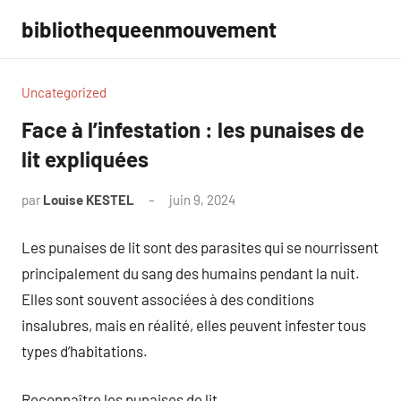
Aller
bibliothequeenmouvement
au
contenu
Uncategorized
Face à l’infestation : les punaises de
lit expliquées
par
Louise KESTEL
juin 9, 2024
Aucun
commentaire
Les punaises de lit sont des parasites qui se nourrissent
principalement du sang des humains pendant la nuit.
Elles sont souvent associées à des conditions
insalubres, mais en réalité, elles peuvent infester tous
types d’habitations.
Reconnaître les punaises de lit