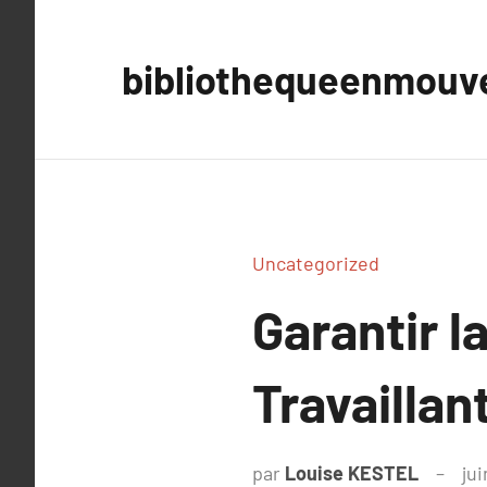
Aller
au
bibliothequeenmou
contenu
Uncategorized
Garantir l
Travaillan
par
Louise KESTEL
jui