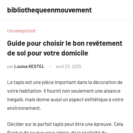
Aller
bibliothequeenmouvement
au
contenu
Uncategorized
Guide pour choisir le bon revêtement
de sol pour votre domicile
par
Louise KESTEL
avril 23, 2025
Aucun
commentaire
Le tapis est une pièce important dans la décoration de
votre habitation. Il fournit non seulement une aisance
inégalé, mais donne aussi un aspect esthétique à votre
environnement.
Décider sur le parfait tapis peut être une épreuve. Cela
fluctue de ce que vous aimez, de la praticité du