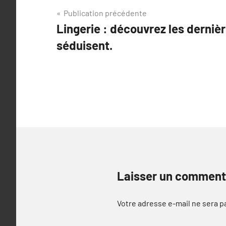
Navigation
Publication précédente
Lingerie : découvrez les derniè
de
séduisent.
l’article
Laisser un comment
Votre adresse e-mail ne sera p