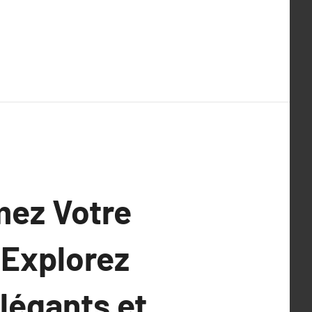
mez Votre
 Explorez
légants et