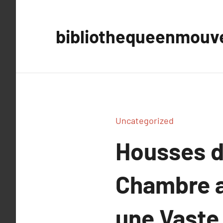
Aller
au
bibliothequeenmou
contenu
Uncategorized
Housses d
Chambre a
une Vaste 