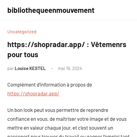
Aller
bibliothequeenmouvement
au
contenu
Uncategorized
https://shopradar.app/ : Vêtemenrs
pour tous
par
Louise KESTEL
mai 19, 2024
Aucun
commentaire
Complément d’information à propos de
https://shopradar.app/
Un bon look peut vous permettre de reprendre
confiance en vous, de maîtriser votre image et de vous
mettre en valeur chaque jour, et c’est souvent un
passeport pour trouver du travail ou gagner l’emploi tant