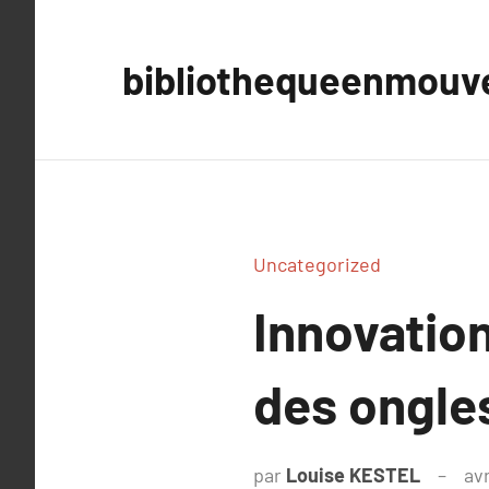
Aller
au
bibliothequeenmou
contenu
Uncategorized
Innovation
des ongles
par
Louise KESTEL
avr