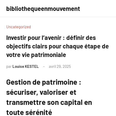
Aller
bibliothequeenmouvement
au
contenu
Uncategorized
Investir pour l’avenir : définir des
objectifs clairs pour chaque étape de
votre vie patrimoniale
par
Louise KESTEL
avril 29, 2025
Aucun
commentaire
Gestion de patrimoine :
sécuriser, valoriser et
transmettre son capital en
toute sérénité