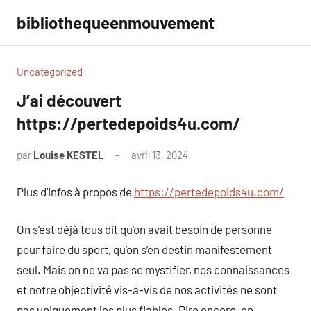
Aller
bibliothequeenmouvement
au
contenu
Uncategorized
J’ai découvert
https://pertedepoids4u.com/
par
Louise KESTEL
avril 13, 2024
Aucun
commentaire
Plus d’infos à propos de
https://pertedepoids4u.com/
On s’est déjà tous dit qu’on avait besoin de personne
pour faire du sport, qu’on s’en destin manifestement
seul. Mais on ne va pas se mystifier, nos connaissances
et notre objectivité vis-à-vis de nos activités ne sont
pas uniquement les plus fiables. Pire encore, on