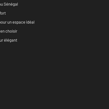
 au Sénégal
fort
pour un espace idéal
ien choisir
eur élégant