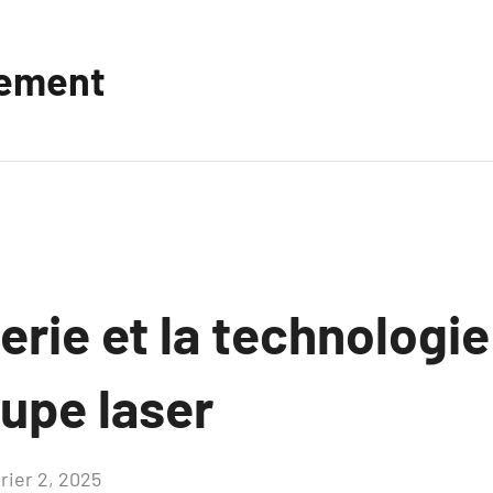
vement
rie et la technologie 
upe laser
rier 2, 2025
Aucun