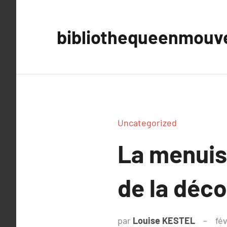
Aller
au
bibliothequeenmou
contenu
Uncategorized
La menuise
de la déco
par
Louise KESTEL
fév