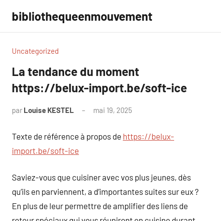
Aller
bibliothequeenmouvement
au
contenu
Uncategorized
La tendance du moment
https://belux-import.be/soft-ice
par
Louise KESTEL
mai 19, 2025
Aucun
commentaire
Texte de référence à propos de
https://belux-
import.be/soft-ice
Saviez-vous que cuisiner avec vos plus jeunes, dès
qu’ils en parviennent, a d’importantes suites sur eux ?
En plus de leur permettre de amplifier des liens de
retour spéciaux qui vous réuniront en cuisine durant