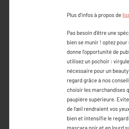
Plus d’infos à propos de
li
Pas besoin d’être une spéci
bien se munir ! optez pour 
donne l’opportunité de pub
utilisez un pochoir : virgu
nécessaire pour un beauty-l
regard grâce à nos conseils
choisir les marchandises q
paupière supérieure. Evitez
de l’œil rendraient vos yeux
bien et intensifie le regar
mascara noir et en lourd su