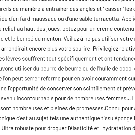
rcils de manière à entraîner des angles et ‘ casser ‘ les
l’aide d’un fard maussade ou d’une sable terracotta. Appliq
relief au haut des joues. optez pour un crème contenu 
ord et le bombé du menton. Veillez à ne pas utiliser vot
arrondirait encore plus votre sourire. Privilégiez relat
es lèvres souffrent tout spécifiquement et ont tendance 
uvons utiliser du beurre de beurre ou de l’huile de coco,
ue l’on peut serrer referme pour en avoir couramment sur
 l’opportunité de conserver son scintillement et préven
 devenu incontournable pour de nombreuses femmes… 
 sont nombreuses et pleines de promesses.Connu pour 
ronique c’est au sujet tels une authentique tissu éponge
. Ultra robuste pour droguer l’élasticité et l’hydratation