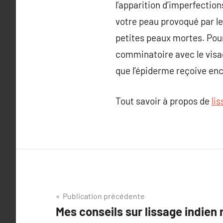
l’apparition d’imperfectio
votre peau provoqué par le
petites peaux mortes. Pour 
comminatoire avec le visag
que l’épiderme reçoive enco
Tout savoir à propos de
li
Navigation
Publication précédente
Mes conseils sur lissage indien
de