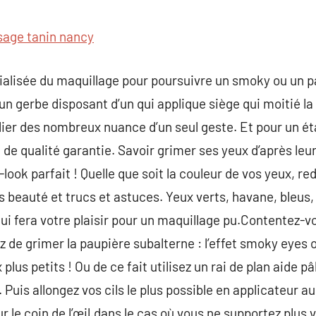
commentaire
ssage tanin nancy
alisée du maquillage pour poursuivre un smoky ou un parti
un gerbe disposant d’un qui applique siège qui moitié la
lier des nombreux nuance d’un seul geste. Et pour un éta
le de qualité garantie. Savoir grimer ses yeux d’après leu
ook parfait ! Quelle que soit la couleur de vos yeux, red
 beauté et trucs et astuces. Yeux verts, havane, bleus, 
ui fera votre plaisir pour un maquillage pu.Contentez-v
 de grimer la paupière subalterne : l’effet smoky eyes ou
 plus petits ! Ou de ce fait utilisez un rai de plan aide pâ
d. Puis allongez vos cils le plus possible en applicateur 
r le coin de l’œil.dans le cas où vous ne supportez plus v