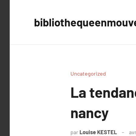
Aller
au
bibliothequeenmou
contenu
Uncategorized
La tendan
nancy
par
Louise KESTEL
avr