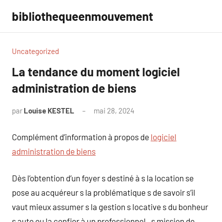
Aller
bibliothequeenmouvement
au
contenu
Uncategorized
La tendance du moment logiciel
administration de biens
par
Louise KESTEL
mai 28, 2024
Aucun
commentaire
Complément d’information à propos de
logiciel
administration de biens
Dès l’obtention d’un foyer s destiné à s la location se
pose au acquéreur s la problématique s de savoir s’il
vaut mieux assumer s la gestion s locative s du bonheur
s auto ou la confier à un professionnel . s mission de