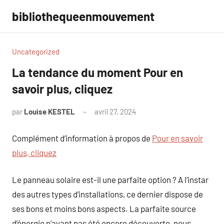
Aller
bibliothequeenmouvement
au
contenu
Uncategorized
La tendance du moment Pour en
savoir plus, cliquez
par
Louise KESTEL
avril 27, 2024
Aucun
commentaire
Complément d’information à propos de
Pour en savoir
plus, cliquez
Le panneau solaire est-il une parfaite option ? A l’instar
des autres types d’installations, ce dernier dispose de
ses bons et moins bons aspects. La parfaite source
d’énergie n’ayant pas été encore découverte, nous