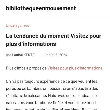
Aller
bibliothequeenmouvement
au
contenu
Uncategorized
La tendance du moment Visitez pour
plus d’informations
par
Louise KESTEL
août 15, 2024
Aucun
commentaire
Plus d’infos à propos de
Visitez pour plus d’informations
On n’a pas toujours expérience de ce que veulent les
pères ou ce bambins ont besoin, si on n’a pas tiré des
résultats de naissance. Mais avec ces de cadeau de
naissance, vous tomberez fidèle et vous ferez aussi
bonheur aux petits pères ! Parmi ces idées, il y a des