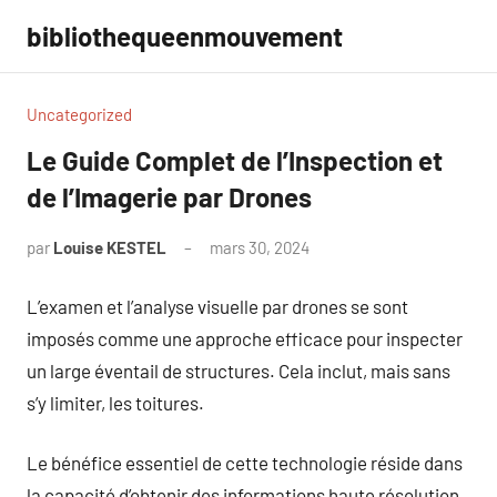
Aller
bibliothequeenmouvement
au
contenu
Uncategorized
Le Guide Complet de l’Inspection et
de l’Imagerie par Drones
par
Louise KESTEL
mars 30, 2024
Aucun
commentaire
L’examen et l’analyse visuelle par drones se sont
imposés comme une approche efficace pour inspecter
un large éventail de structures. Cela inclut, mais sans
s’y limiter, les toitures.
Le bénéfice essentiel de cette technologie réside dans
la capacité d’obtenir des informations haute résolution