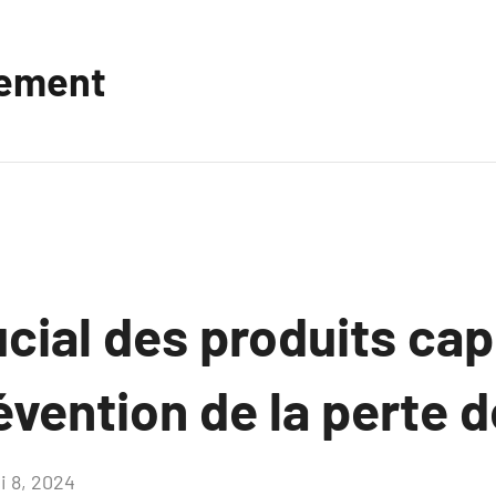
vement
ucial des produits capi
évention de la perte 
i 8, 2024
Aucun