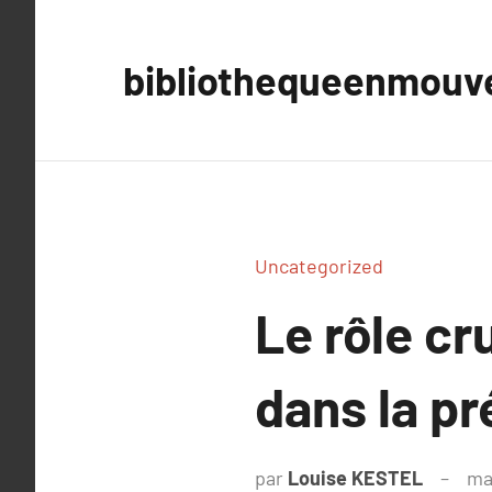
Aller
au
bibliothequeenmou
contenu
Uncategorized
Le rôle cr
dans la pr
par
Louise KESTEL
ma