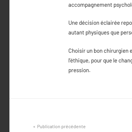
accompagnement psycholog
Une décision éclairée repos
autant physiques que pers
Choisir un bon chirurgien e
l’éthique, pour que le ch
pression.
Navigation
Publication précédente