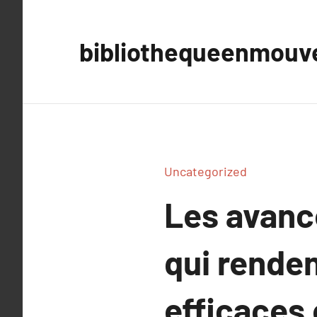
Aller
au
bibliothequeenmou
contenu
Uncategorized
Les avanc
qui renden
efficaces