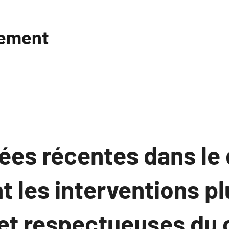
vement
ées récentes dans le
t les interventions pl
 et respectueuses du 