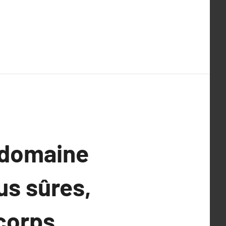
 domaine
us sûres,
corps