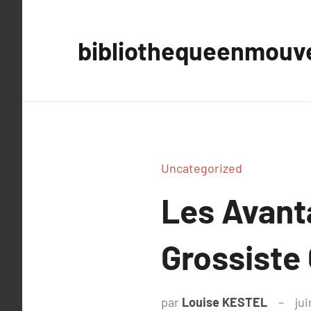
Aller
au
bibliothequeenmou
contenu
Uncategorized
Les Avanta
Grossiste
par
Louise KESTEL
jui