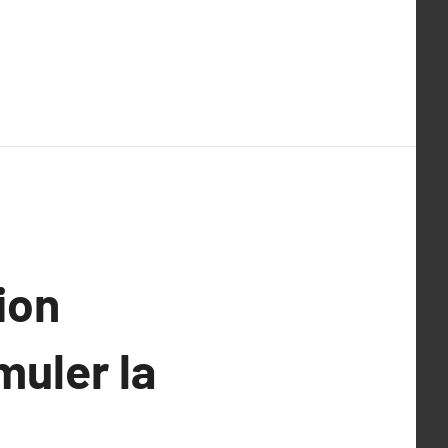
ion
muler la