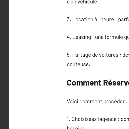
d’un véhicule.
3. Location à l’heure : par
4. Leasing : une formule qui
5. Partage de voitures : d
coûteuse.
Comment Réserver
Voici comment procéder :
1. Choisissez l’agence : co
besoins.