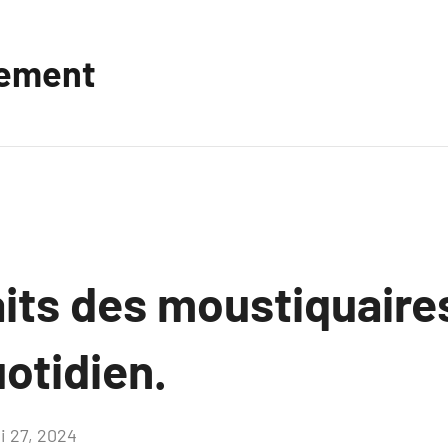
vement
its des moustiquaires
otidien.
i 27, 2024
Aucun