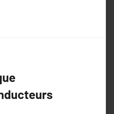
que
onducteurs