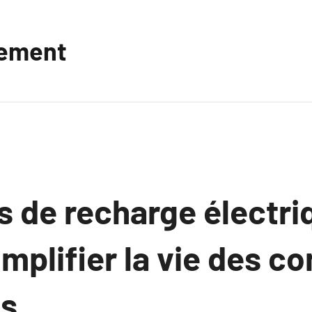
vement
s de recharge électri
mplifier la vie des c
es