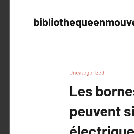
Aller
au
bibliothequeenmou
contenu
Uncategorized
Les borne
peuvent si
électriqu