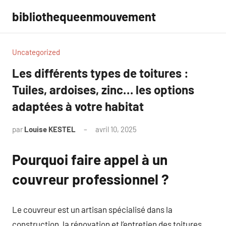
Aller
bibliothequeenmouvement
au
contenu
Uncategorized
Les différents types de toitures :
Tuiles, ardoises, zinc… les options
adaptées à votre habitat
par
Louise KESTEL
avril 10, 2025
Aucun
commentaire
Pourquoi faire appel à un
couvreur professionnel ?
Le couvreur est un artisan spécialisé dans la
construction, la rénovation et l’entretien des toitures.