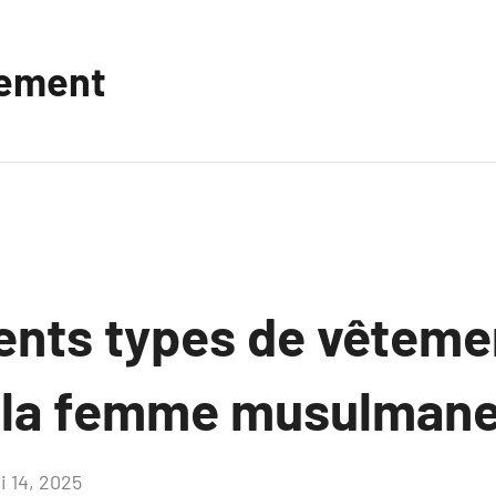
vement
rents types de vêteme
 la femme musulman
i 14, 2025
Aucun