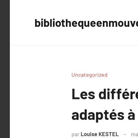
Aller
au
bibliothequeenmou
contenu
Uncategorized
Les diffé
adaptés à
par
Louise KESTEL
ma