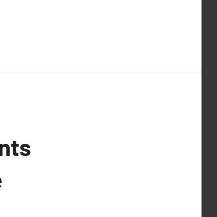
nts
e