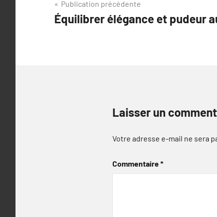
Navigation
Publication précédente
Équilibrer élégance et pudeur a
de
l’article
Laisser un comment
Votre adresse e-mail ne sera p
Commentaire
*