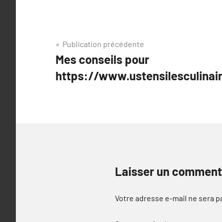
Navigation
Publication précédente
Mes conseils pour
de
https://www.ustensilesculinai
l’article
Laisser un comment
Votre adresse e-mail ne sera p