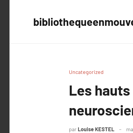
Aller
au
bibliothequeenmou
contenu
Uncategorized
Les hauts 
neuroscie
par
Louise KESTEL
ma