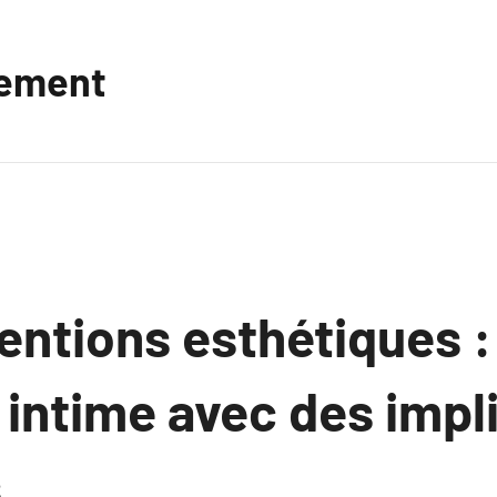
vement
entions esthétiques :
intime avec des impl
s