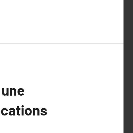
 une
ications