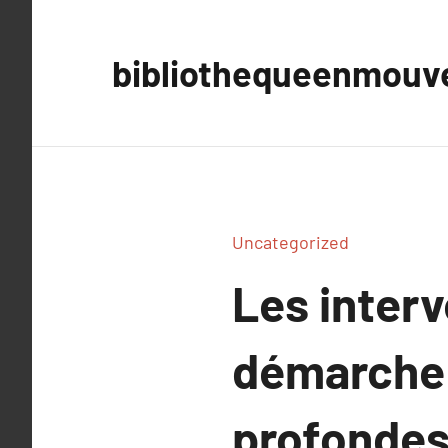
Aller
au
bibliothequeenmou
contenu
Uncategorized
Les interv
démarche 
profonde