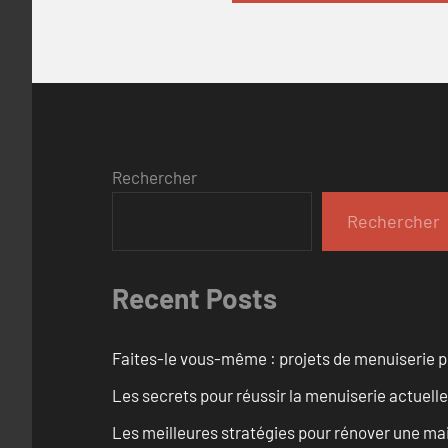
Rechercher
Rechercher
Recent Posts
Faites-le vous-même : projets de menuiserie 
Les secrets pour réussir la menuiserie actuelle
Les meilleures stratégies pour rénover une ma