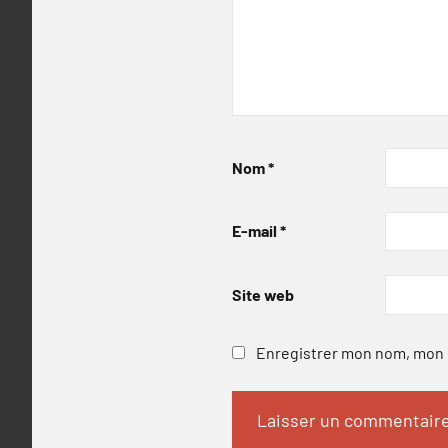
Nom
*
E-mail
*
Site web
Enregistrer mon nom, mon e