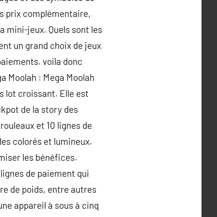
ns prix complémentaire,
a mini-jeux. Quels sont les
ent un grand choix de jeux
paiements. voila donc
ega Moolah : Mega Moolah
 lot croissant. Elle est
kpot de la story des
rouleaux et 10 lignes de
es colorés et lumineux.
miser les bénéfices.
 lignes de paiement qui
re de poids, entre autres
une appareil à sous à cinq