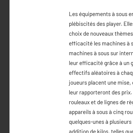
Les équipements à sous en 
plébiscités des player. Ell
choix de nouveaux thèmes e
efficacité les machines à 
machines à sous sur interne
leur efficacité grâce à u
effectifs aléatoires à chaq
joueurs placent une mise, d
leur rapporteront des prix
rouleaux et de lignes de rè
appareils à sous à cinq ro
quelques-unes à plusieurs
addition de kilos, telles 