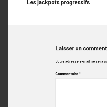
Les jackpots progressifs
de
l’article
Laisser un comment
Votre adresse e-mail ne sera p
Commentaire
*