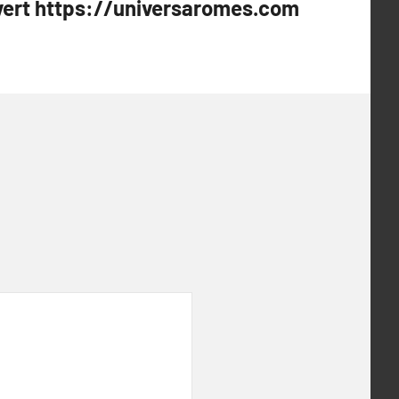
uvert https://universaromes.com