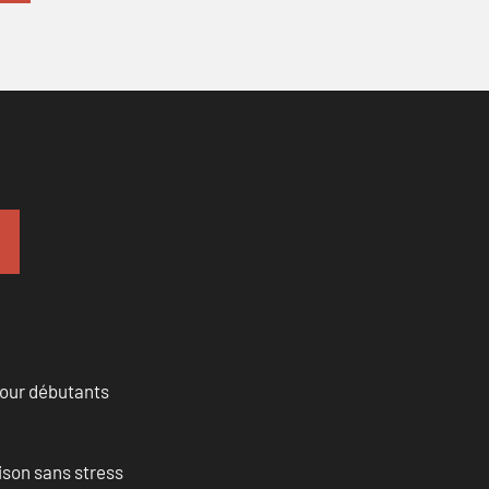
pour débutants
ison sans stress