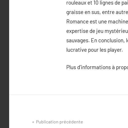
rouleaux et 10 lignes de p
graisse en sus, entre aut
Romance est une machine à 
expertise de jeu mystérie
sauvages. En conclusion, l
lucrative pour les player.
Plus d’informations à pro
Navigation
Publication précédente