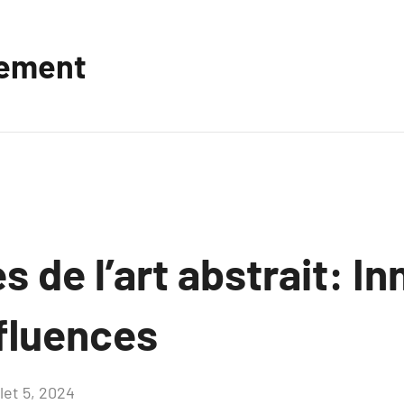
vement
s de l’art abstrait: I
nfluences
llet 5, 2024
Aucun