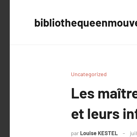
Aller
au
bibliothequeenmou
contenu
Uncategorized
Les maître
et leurs i
par
Louise KESTEL
jui