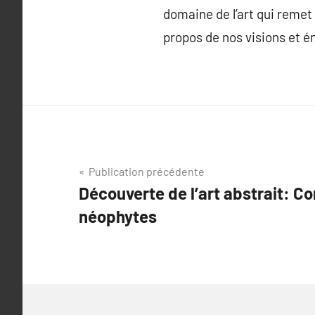
domaine de l’art qui remet
propos de nos visions et é
Navigation
Publication précédente
Découverte de l’art abstrait: Co
de
néophytes
l’article