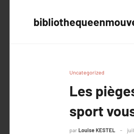
Aller
au
bibliothequeenmou
contenu
Uncategorized
Les pièges
sport vous
par
Louise KESTEL
jui