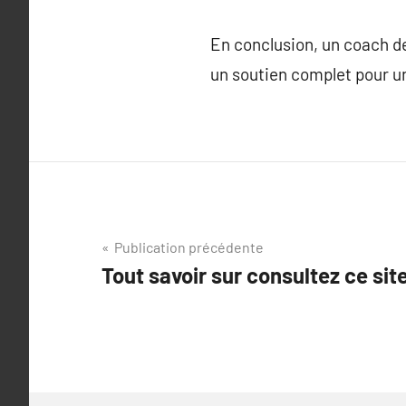
En conclusion, un coach de
un soutien complet pour un
Navigation
Publication précédente
Tout savoir sur consultez ce sit
de
l’article