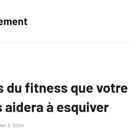
vement
 du fitness que votr
 aidera à esquiver
llet 3, 2024
Aucun