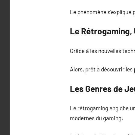
Le phénomène s’explique p
Le Rétrogaming, 
Grâce à les nouvelles tech
Alors, prêt à découvrir le
Les Genres de Je
Le rétrogaming englobe une
modernes du gaming.