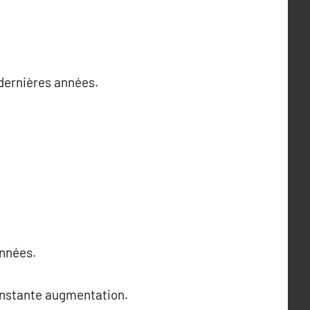
 dernières années.
onnées.
onstante augmentation.