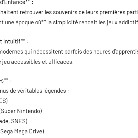
 d’Enfance** :
aitent retrouver les souvenirs de leurs premières part
nt une époque où** la simplicité rendait les jeux addictif
Intuitif** :
odernes qui nécessitent parfois des heures d’apprentis
jeu accessibles et efficaces.
s** :
nus de véritables légendes :
ES)
 (Super Nintendo)
cade, SNES)
(Sega Mega Drive)