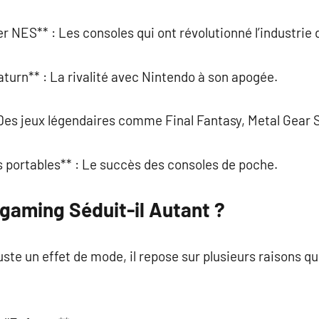
 NES** : Les consoles qui ont révolutionné l’industrie d
turn** : La rivalité avec Nintendo à son apogée.
: Des jeux légendaires comme Final Fantasy, Metal Gear 
 portables** : Le succès des consoles de poche.
gaming Séduit-il Autant ?
uste un effet de mode, il repose sur plusieurs raisons q