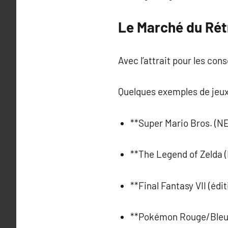
Le Marché du Rét
Avec l’attrait pour les co
Quelques exemples de jeux 
**Super Mario Bros. (NES
**The Legend of Zelda (
**Final Fantasy VII (édi
**Pokémon Rouge/Bleu (