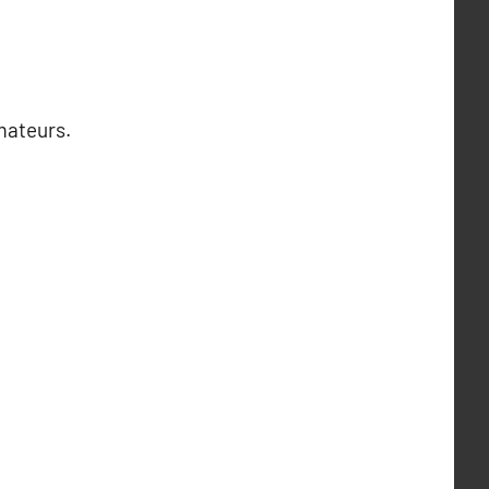
mateurs.