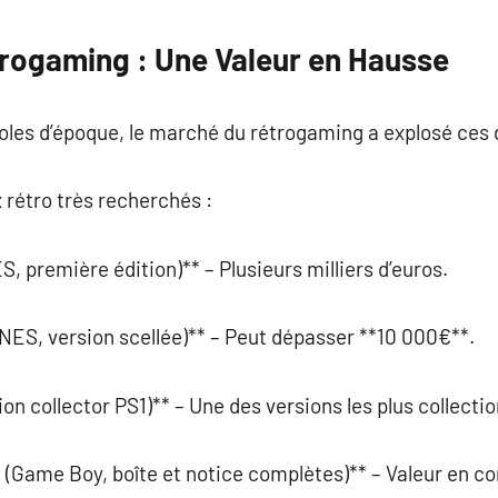
rogaming : Une Valeur en Hausse
nsoles d’époque, le marché du rétrogaming a explosé ces
rétro très recherchés :
, première édition)** – Plusieurs milliers d’euros.
NES, version scellée)** – Peut dépasser **10 000€**.
tion collector PS1)** – Une des versions les plus collecti
Game Boy, boîte et notice complètes)** – Valeur en c