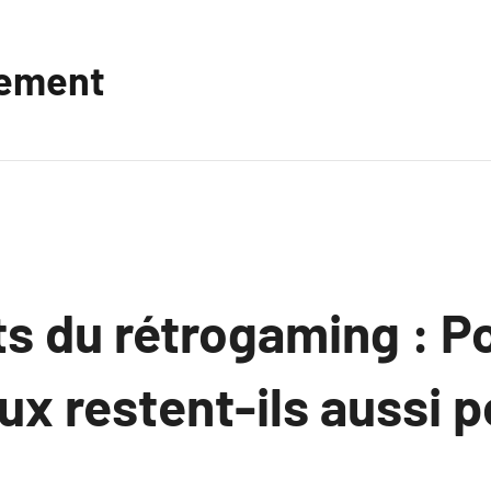
vement
s du rétrogaming : P
ux restent-ils aussi 