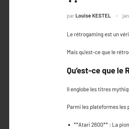
par
Louise KESTEL
jan
Le rétrogaming est un véri
Mais qu’est-ce que le rét
Qu’est-ce que le
Il englobe les titres mythi
Parmi les plateformes les
**Atari 2600** : La pion