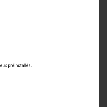
eux préinstallés.