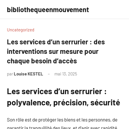
Aller
bibliothequeenmouvement
au
contenu
Uncategorized
Les services d’un serrurier : des
interventions sur mesure pour
chaque besoin d’accès
par
Louise KESTEL
mai 13, 2025
Aucun
commentaire
Les services d’un serrurier :
polyvalence, précision, sécurité
Son rôle est de protéger les biens et les personnes, de
garantir la tranquillité des lieux, et d’agir avec rapidité,