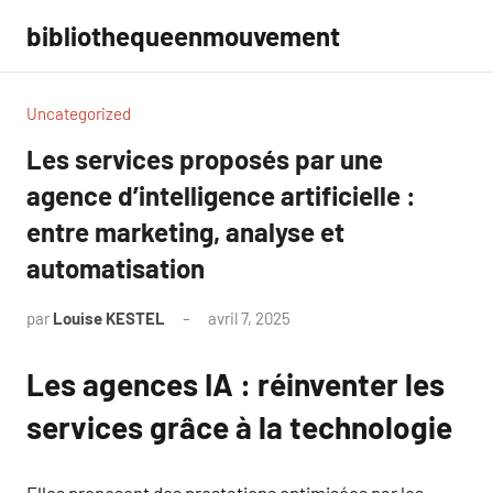
Aller
bibliothequeenmouvement
au
contenu
Uncategorized
Les services proposés par une
agence d’intelligence artificielle :
entre marketing, analyse et
automatisation
par
Louise KESTEL
avril 7, 2025
Aucun
commentaire
Les agences IA : réinventer les
services grâce à la technologie
Elles proposent des prestations optimisées par les