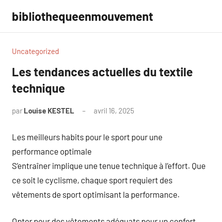
Aller
bibliothequeenmouvement
au
contenu
Uncategorized
Les tendances actuelles du textile
technique
par
Louise KESTEL
avril 16, 2025
Aucun
commentaire
Les meilleurs habits pour le sport pour une
performance optimale
S’entraîner implique une tenue technique à l’effort. Que
ce soit le cyclisme, chaque sport requiert des
vêtements de sport optimisant la performance.
Opter pour des vêtements adéquats pour un confort