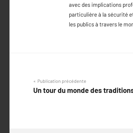
avec des implications profo
particulière à la sécurité 
les publics à travers le mo
Navigation
Publication précédente
Un tour du monde des traditions
de
l’article