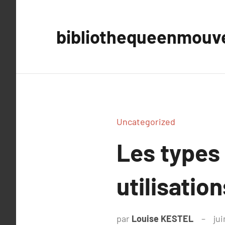
Aller
au
bibliothequeenmou
contenu
Uncategorized
Les types 
utilisatio
par
Louise KESTEL
jui