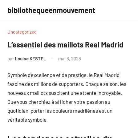
Aller
bibliothequeenmouvement
au
contenu
Uncategorized
L’essentiel des maillots Real Madrid
par
Louise KESTEL
mai 8, 2026
Aucun
commentaire
Symbole d’excellence et de prestige, le Real Madrid
fascine des millions de supporters. Chaque saison, les
nouveaux maillots suscitent une attente incroyable.
Que vous cherchiez à afficher votre passion au
quotidien, porter les couleurs madrilènes est un
véritable symbole.