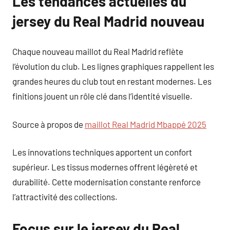
Les tendances actuelles du
jersey du Real Madrid nouveau
Chaque nouveau maillot du Real Madrid reflète
l’évolution du club. Les lignes graphiques rappellent les
grandes heures du club tout en restant modernes. Les
finitions jouent un rôle clé dans l’identité visuelle.
Source à propos de
maillot Real Madrid Mbappé 2025
Les innovations techniques apportent un confort
supérieur. Les tissus modernes offrent légèreté et
durabilité. Cette modernisation constante renforce
l’attractivité des collections.
Focus sur le jersey du Real