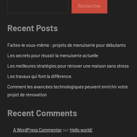
Rechercher
Recent Posts
Faites-le vous-même : projets de menuiserie pour débutants
Les secrets pour réussir la menuiserie actuelle
Les meilleures stratégies pour rénover une maison sans stress
Les travaux qui font la différence.
Comment les avancées technologiques peuvent enrichir votre
projet de rénovation
Recent Comments
A WordPress Commenter
sur
Hello world!