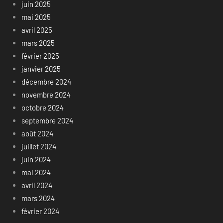
juin 2025
mai 2025
avril 2025
mars 2025
février 2025
janvier 2025
décembre 2024
novembre 2024
octobre 2024
septembre 2024
août 2024
juillet 2024
juin 2024
mai 2024
avril 2024
mars 2024
février 2024