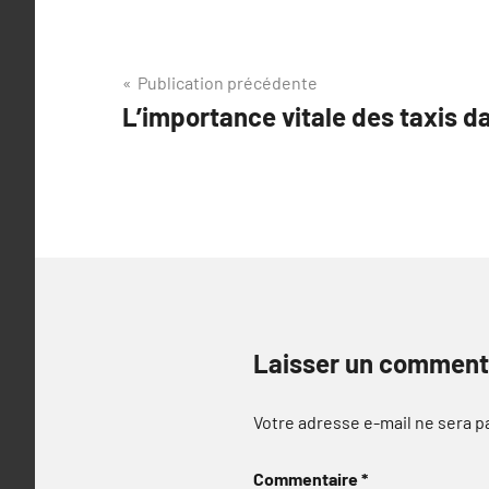
Navigation
Publication précédente
L’importance vitale des taxis d
de
l’article
Laisser un comment
Votre adresse e-mail ne sera p
Commentaire
*