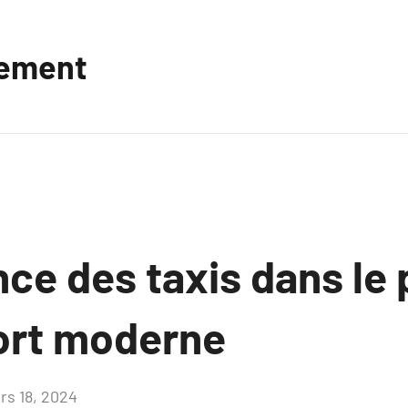
vement
nce des taxis dans le
ort moderne
rs 18, 2024
Aucun