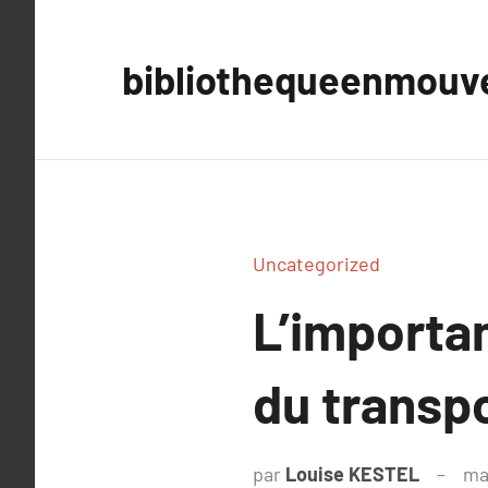
Aller
au
bibliothequeenmou
contenu
Uncategorized
L’importa
du transp
par
Louise KESTEL
ma