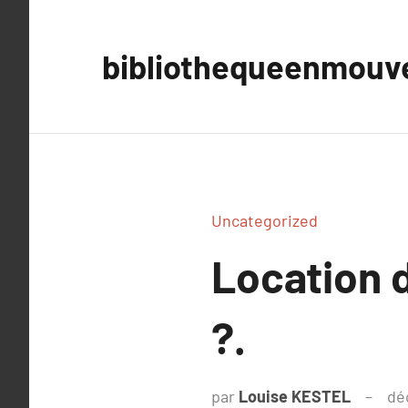
Aller
au
bibliothequeenmou
contenu
Uncategorized
Location 
?.
par
Louise KESTEL
dé