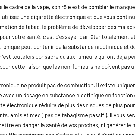
s le cadre de la vape, son rôle est de combler le manq
 utilisez une cigarette électronique et que vous conti
mation de tabac, le problème de développer des maladie
 pour votre santé, c’est d’essayer d’arrêter totalement e
ctronique peut contenir de la substance nicotinique et 
est toutefois consacré qu’aux fumeurs qui ont déjà pen
s pour cette raison que les non-fumeurs ne doivent pas ut
ronique ne produit pas de combustion. il existe unique
 avec un dosage en substance nicotinique en fonction 
te électronique réduira de plus des risques de plus pour
nts, amis et mec ( pas de tabagisme passif ). Il vous se
 mettre en danger la santé de vos proches, ni générer l
nsuffle quasiment pas d’odeur et vue qu’il s’agit de vapeu