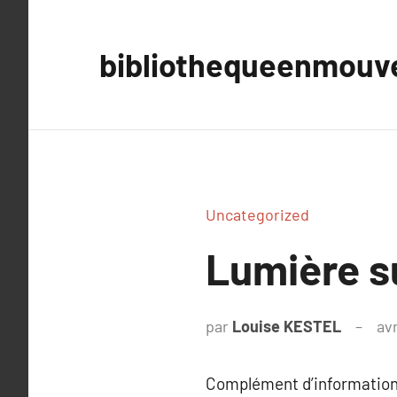
Aller
au
bibliothequeenmou
contenu
Uncategorized
Lumière 
par
Louise KESTEL
avr
Complément d’information