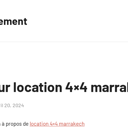
vement
sur location 4×4 marr
il 20, 2024
Aucun
commentaire
 à propos de
location 4×4 marrakech