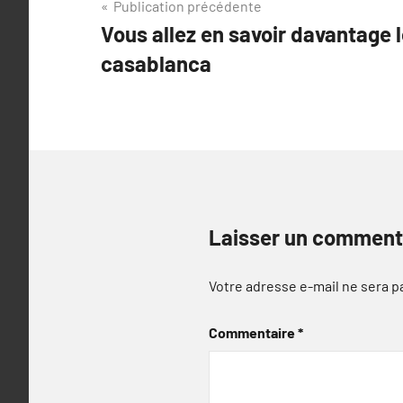
Navigation
Publication précédente
Vous allez en savoir davantage l
de
casablanca
l’article
Laisser un comment
Votre adresse e-mail ne sera p
Commentaire
*