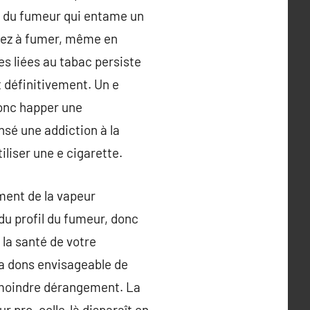
ue du fumeur qui entame un
nuez à fumer, même en
s liées au tabac persiste
t définitivement. Un e
donc happer une
sé une addiction à la
iliser une e cigarette.
ment de la vapeur
du profil du fumeur, donc
 la santé de votre
ra dons envisageable de
e moindre dérangement. La
r pro, celle-là disparaît en