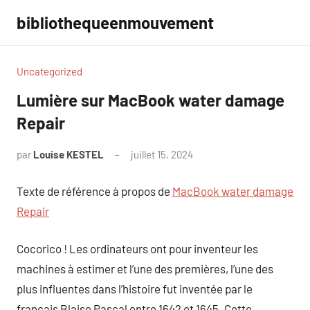
Aller
bibliothequeenmouvement
au
contenu
Uncategorized
Lumière sur MacBook water damage
Repair
par
Louise KESTEL
juillet 15, 2024
Aucun
commentaire
Texte de référence à propos de
MacBook water damage
Repair
Cocorico ! Les ordinateurs ont pour inventeur les
machines à estimer et l’une des premières, l’une des
plus influentes dans l’histoire fut inventée par le
français Blaise Pascal entre 1642 et 1645. Cette