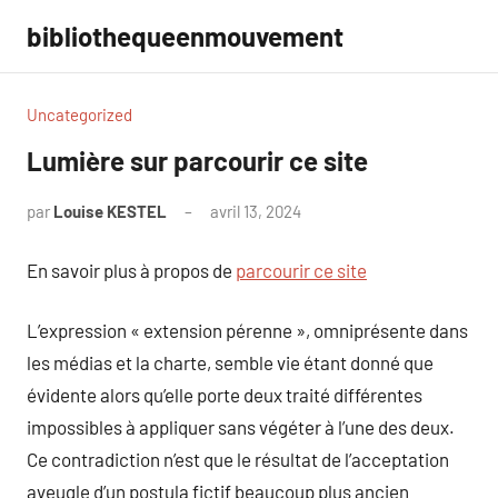
Aller
bibliothequeenmouvement
au
contenu
Uncategorized
Lumière sur parcourir ce site
par
Louise KESTEL
avril 13, 2024
Aucun
commentaire
En savoir plus à propos de
parcourir ce site
L’expression « extension pérenne », omniprésente dans
les médias et la charte, semble vie étant donné que
évidente alors qu’elle porte deux traité différentes
impossibles à appliquer sans végéter à l’une des deux.
Ce contradiction n’est que le résultat de l’acceptation
aveugle d’un postula fictif beaucoup plus ancien