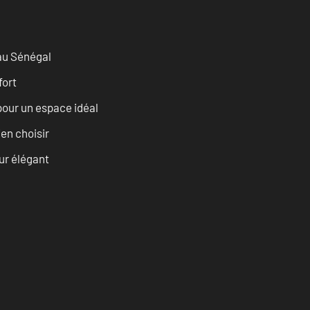
 au Sénégal
fort
pour un espace idéal
ien choisir
eur élégant