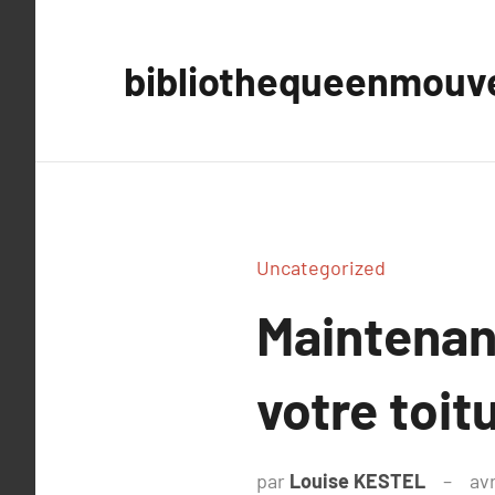
Aller
au
bibliothequeenmou
contenu
Uncategorized
Maintenanc
votre toit
par
Louise KESTEL
avr