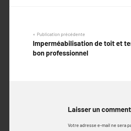
Navigation
Publication précédente
Imperméabilisation de toit et ter
de
bon professionnel
l’article
Laisser un comment
Votre adresse e-mail ne sera p