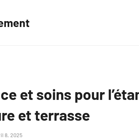
vement
e et soins pour l’éta
ure et terrasse
il 8, 2025
Aucun