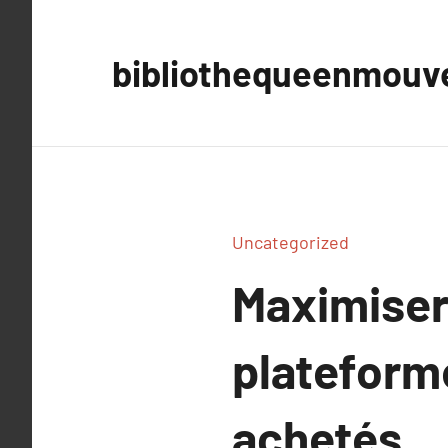
Aller
au
bibliothequeenmou
contenu
Uncategorized
Maximiser
plateform
achetés