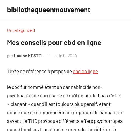
Aller
bibliothequeenmouvement
au
contenu
Uncategorized
Mes conseils pour cbd en ligne
par
Louise KESTEL
juin 9, 2024
Aucun
commentaire
Texte de référence à propos de
cbd en ligne
le cbd fut nommé étant un cannabinoïde non-
psychoactif, ce qui résulte en qu’il ne produit pas d’effet
« planant » quand il est toujours plus pensif. etant
donné que de nombreuses souscripteurs de cannabis le
savent, le THC provoque différents effets psychotropes
quand bouillon. Il peut même créer de l’anxiété, de la